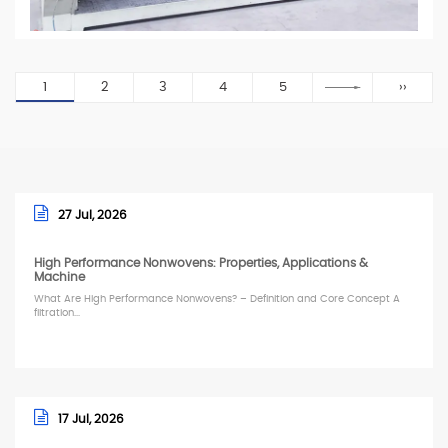
1
2
3
4
5
››
27 Jul, 2026
High Performance Nonwovens: Properties, Applications &
Machine
What Are High Performance Nonwovens? – Definition and Core Concept A
filtration...
17 Jul, 2026