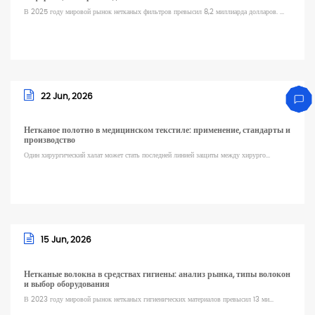
В 2025 году мировой рынок нетканых фильтров превысил 8,2 миллиарда долларов. ...
22 Jun, 2026
Нетканое полотно в медицинском текстиле: применение, стандарты и
производство
Один хирургический халат может стать последней линией защиты между хирурго...
15 Jun, 2026
Нетканые волокна в средствах гигиены: анализ рынка, типы волокон
и выбор оборудования
В 2023 году мировой рынок нетканых гигиенических материалов превысил 13 ми...