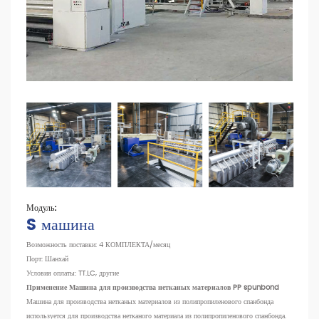
Модуль:
S машина
Возможность поставки: 4 КОМПЛЕКТА/месяц
Порт: Шанхай
Условия оплаты: TT.LC, другие
Применение
Машина для производства нетканых материалов PP spunbond
Машина для производства нетканых материалов из полипропиленового спанбонда
используется для производства нетканого материала из полипропиленового спанбонда.