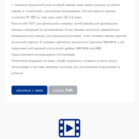
С помощью продольной резки на нашей машине ткань можно разрезать на любую
ширину в соответствии с различными требованиями. Рабочая скорость машины
составляет 10-150 м / мин, денье нити: 1,8-2,3 денье.
Используйте ЧПУ для производства основных частей машины для производства
нетканых материалов из полипропилена. Ролик машины использует динамическую
балансировочную машину для производства роликов, чтобы заставить машину работать
на высокой скорости. В основных двигателях используется двигатель Siemens, а для
управления всей машиной используется драйвер Siemens или ABB. .
Предоставленное послепродажное обслуживание:
Техническая поддержка по видео, онлайн-поддержка, установка на месте, ввод в
эксплуатацию и обучение, инженеры доступны для обслуживания оборудования за
рубежом
связаться с нами
скачать Pdf